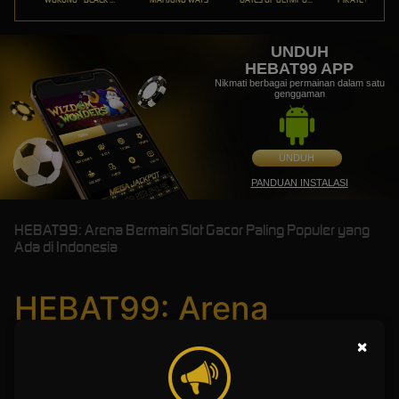
UNDUH
HEBAT99 APP
Nikmati berbagai permainan dalam satu
genggaman
UNDUH
PANDUAN INSTALASI
HEBAT99: Arena Bermain Slot Gacor Paling Populer yang
Ada di Indonesia
HEBAT99: Arena
Bermain Slot Gacor
×
Paling Populer yang