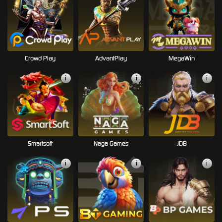
Crowd Play
AdvantPlay
MegaWin
i
i
i
Smartsoft
Naga Games
JDB
i
i
i