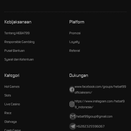
Kebijaksanaan
Platform
Tentang HEBAT99
Promosi
Responsible Gambling
Loyalty
Pusat Bantuan
Referral
Syarat dan Ketentuan
Kategori
Dukungan
Hot Games
www.facebook.com/groups/hebat99
officialresmi/
Slots
https://www.instagram.com/hebat9
Live Casino
9_indonesia/
Race
hebat99group@gmail.com
Olahraga
+6282325596067
Crash Game