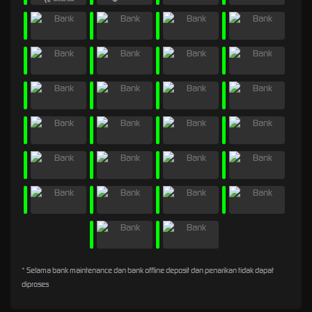
* Selama bank maintenance dan bank offline deposit dan penarikan tidak dapat
diproses