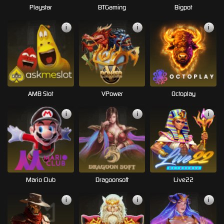
Playstar
BTGaming
Bigpot
i
i
i
AMB Slot
VPower
Octoplay
i
i
i
Mario Club
Dragoonsoft
Live22
i
i
i