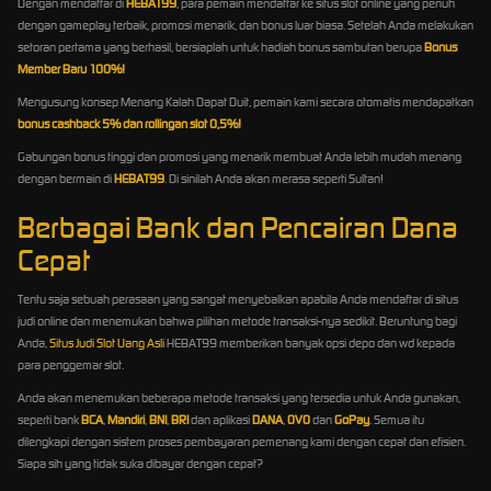
Dengan mendaftar di
HEBAT99
, para pemain mendaftar ke situs slot online yang penuh
dengan gameplay terbaik, promosi menarik, dan bonus luar biasa. Setelah Anda melakukan
setoran pertama yang berhasil, bersiaplah untuk hadiah bonus sambutan berupa
Bonus
Member Baru 100%!
Mengusung konsep Menang Kalah Dapat Duit, pemain kami secara otomatis mendapatkan
bonus cashback 5% dan rollingan slot 0,5%!
Gabungan bonus tinggi dan promosi yang menarik membuat Anda lebih mudah menang
dengan bermain di
HEBAT99
. Di sinilah Anda akan merasa seperti Sultan!
Berbagai Bank dan Pencairan Dana
Cepat
Tentu saja sebuah perasaan yang sangat menyebalkan apabila Anda mendaftar di situs
judi online dan menemukan bahwa pilihan metode transaksi-nya sedikit. Beruntung bagi
Anda,
Situs Judi Slot Uang Asli
HEBAT99 memberikan banyak opsi depo dan wd kepada
para penggemar slot.
Anda akan menemukan beberapa metode transaksi yang tersedia untuk Anda gunakan,
seperti bank
BCA
,
Mandiri
,
BNI
,
BRI
dan aplikasi
DANA
,
OVO
dan
GoPay
. Semua itu
dilengkapi dengan sistem proses pembayaran pemenang kami dengan cepat dan efisien.
Siapa sih yang tidak suka dibayar dengan cepat?