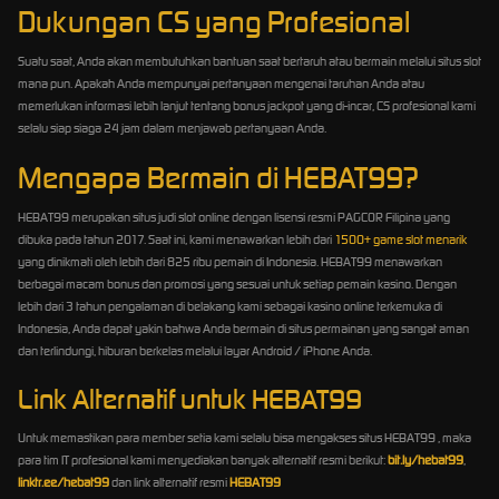
Dukungan CS yang Profesional
Suatu saat, Anda akan membutuhkan bantuan saat bertaruh atau bermain melalui situs slot
mana pun. Apakah Anda mempunyai pertanyaan mengenai taruhan Anda atau
memerlukan informasi lebih lanjut tentang bonus jackpot yang di-incar, CS profesional kami
selalu siap siaga 24 jam dalam menjawab pertanyaan Anda.
Mengapa Bermain di HEBAT99?
HEBAT99 merupakan situs judi slot online dengan lisensi resmi PAGCOR Filipina yang
dibuka pada tahun 2017. Saat ini, kami menawarkan lebih dari
1500+ game slot menarik
yang dinikmati oleh lebih dari 825 ribu pemain di Indonesia. HEBAT99 menawarkan
berbagai macam bonus dan promosi yang sesuai untuk setiap pemain kasino. Dengan
lebih dari 3 tahun pengalaman di belakang kami sebagai kasino online terkemuka di
Indonesia, Anda dapat yakin bahwa Anda bermain di situs permainan yang sangat aman
dan terlindungi, hiburan berkelas melalui layar Android / iPhone Anda.
Link Alternatif untuk HEBAT99
Untuk memastikan para member setia kami selalu bisa mengakses situs HEBAT99 , maka
para tim IT profesional kami menyediakan banyak alternatif resmi berikut:
bit.ly/hebat99
,
linktr.ee/hebat99
dan link alternatif resmi
HEBAT99